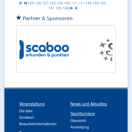
120-126
127-133
134-140
141-147
148-154
155-
161
162-168
Partner & Sponsoren
Veranstaltung
News und Aktuelles
Die Idee
Sportturniere
Grußwort
Übersicht
Besucherinformationen
Anmeldung