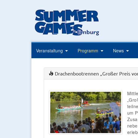
Veranstaltung
Programm
News
Drachenbootrennen „Großer Preis v
Mitt
„Groß
teil
um P
Zusa
nebe
erle