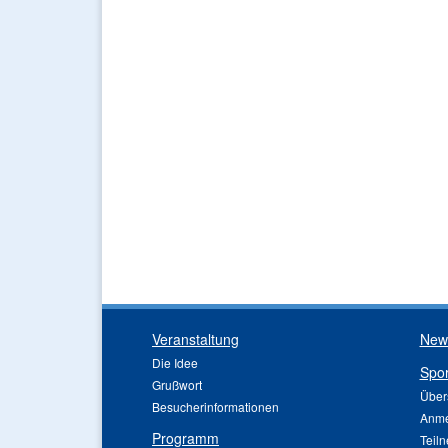
Veranstaltung
News
Die Idee
Spor
Grußwort
Über
Besucherinformationen
Anme
Programm
Teil